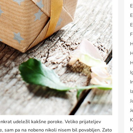
E
E
E
F
H
H
H
I
I
I
J
J
K
enkrat udeležil kakšne poroke. Veliko prijateljev
K
e, sam pa na nobeno nikoli nisem bil povabljen. Zato