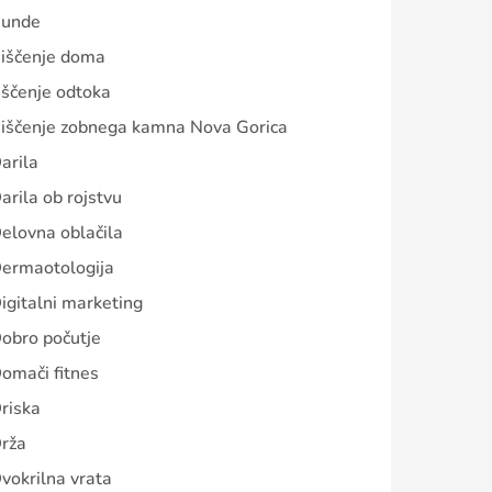
unde
iščenje doma
iščenje odtoka
iščenje zobnega kamna Nova Gorica
arila
arila ob rojstvu
elovna oblačila
ermaotologija
igitalni marketing
obro počutje
omači fitnes
riska
rža
vokrilna vrata