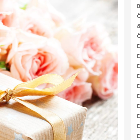
B
Č
č
Č
D
D
D
D
D
D
D
D
D
D