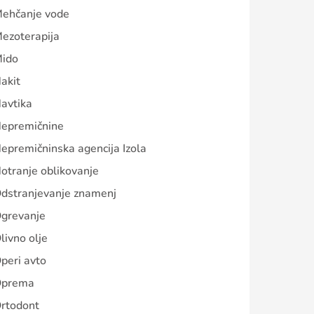
ehčanje vode
ezoterapija
ido
akit
avtika
epremičnine
epremičninska agencija Izola
otranje oblikovanje
dstranjevanje znamenj
grevanje
livno olje
peri avto
prema
rtodont