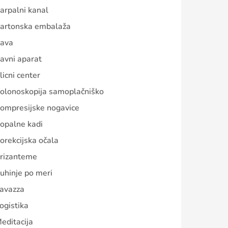
arpalni kanal
artonska embalaža
ava
avni aparat
licni center
olonoskopija samoplačniško
ompresijske nogavice
opalne kadi
orekcijska očala
rizanteme
uhinje po meri
avazza
ogistika
editacija