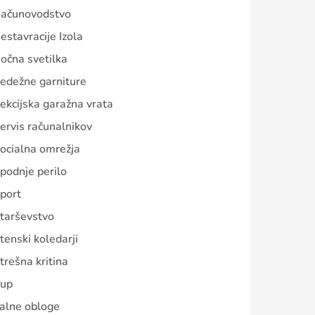
ačunovodstvo
estavracije Izola
očna svetilka
edežne garniture
ekcijska garažna vrata
ervis računalnikov
ocialna omrežja
podnje perilo
port
tarševstvo
tenski koledarji
trešna kritina
up
alne obloge