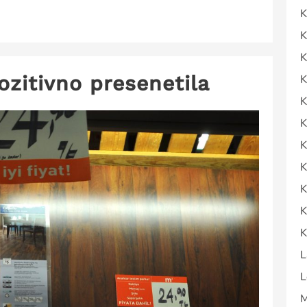
K
K
K
ozitivno presenetila
K
K
K
K
K
K
K
K
L
L
M