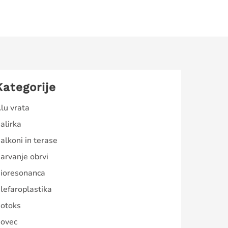
Kategorije
lu vrata
alirka
alkoni in terase
arvanje obrvi
ioresonanca
lefaroplastika
otoks
ovec