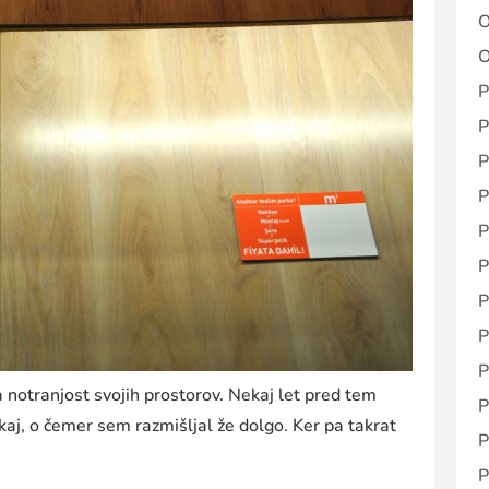
O
O
P
P
P
P
P
P
P
P
P
 notranjost svojih prostorov. Nekaj let pred tem
P
kaj, o čemer sem razmišljal že dolgo. Ker pa takrat
P
P