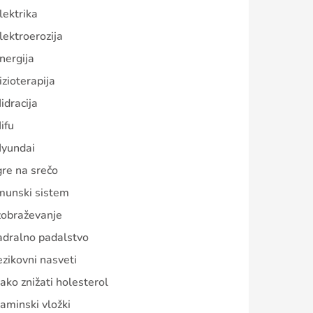
lektrika
lektroerozija
nergija
izioterapija
idracija
ifu
yundai
gre na srečo
munski sistem
zobraževanje
adralno padalstvo
ezikovni nasveti
ako znižati holesterol
aminski vložki