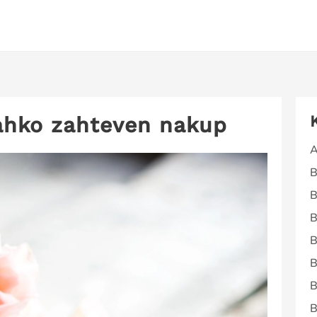
lahko zahteven nakup
A
B
B
B
B
B
B
B