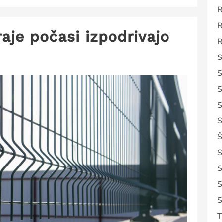
R
R
aje počasi izpodrivajo
R
S
S
S
S
S
Š
S
S
S
S
T