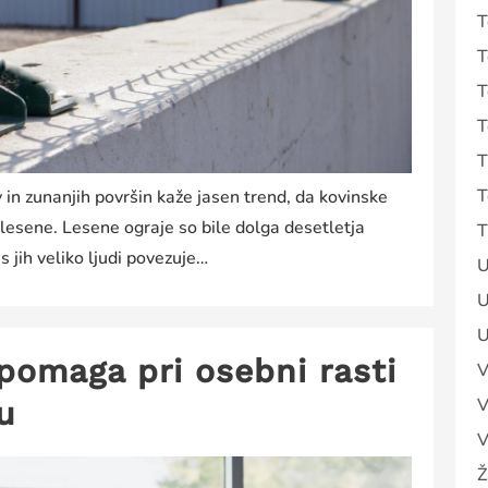
T
T
T
T
T
T
in zunanjih površin kaže jasen trend, da kovinske
 lesene. Lesene ograje so bile dolga desetletja
T
 jih veliko ljudi povezuje…
U
U
U
pomaga pri osebni rasti
V
V
u
V
Ž