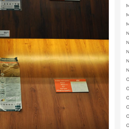
M
M
M
N
N
N
N
N
O
O
O
O
O
O