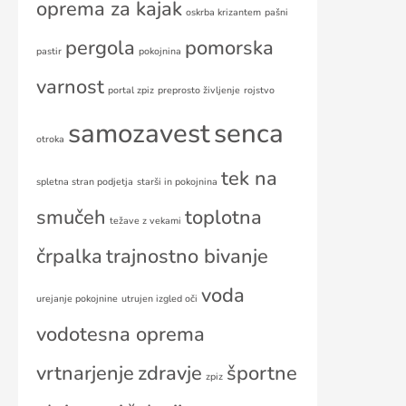
oprema za kajak
oskrba krizantem
pašni
pergola
pomorska
pastir
pokojnina
varnost
portal zpiz
preprosto življenje
rojstvo
samozavest
senca
otroka
tek na
spletna stran podjetja
starši in pokojnina
smučeh
toplotna
težave z vekami
črpalka
trajnostno bivanje
voda
urejanje pokojnine
utrujen izgled oči
vodotesna oprema
vrtnarjenje
zdravje
športne
zpiz