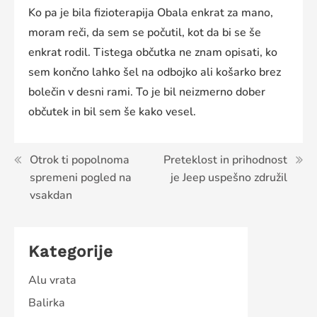
Ko pa je bila fizioterapija Obala enkrat za mano,
moram reči, da sem se počutil, kot da bi se še
enkrat rodil. Tistega občutka ne znam opisati, ko
sem končno lahko šel na odbojko ali košarko brez
bolečin v desni rami. To je bil neizmerno dober
občutek in bil sem še kako vesel.
Navigacija
Otrok ti popolnoma
Preteklost in prihodnost
spremeni pogled na
je Jeep uspešno združil
prispevka
vsakdan
Kategorije
Alu vrata
Balirka