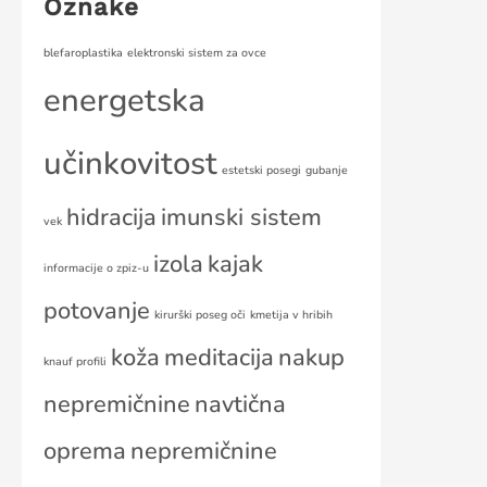
Oznake
blefaroplastika
elektronski sistem za ovce
energetska
učinkovitost
estetski posegi
gubanje
hidracija
imunski sistem
vek
izola
kajak
informacije o zpiz-u
potovanje
kirurški poseg oči
kmetija v hribih
koža
meditacija
nakup
knauf profili
nepremičnine
navtična
oprema
nepremičnine