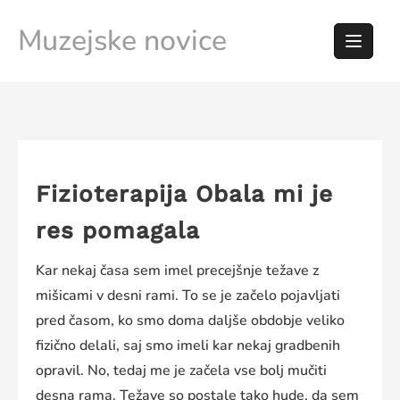
Skip
Muzejske novice
to
content
Fizioterapija Obala mi je
res pomagala
Kar nekaj časa sem imel precejšnje težave z
mišicami v desni rami. To se je začelo pojavljati
pred časom, ko smo doma daljše obdobje veliko
fizično delali, saj smo imeli kar nekaj gradbenih
opravil. No, tedaj me je začela vse bolj mučiti
desna rama. Težave so postale tako hude, da sem