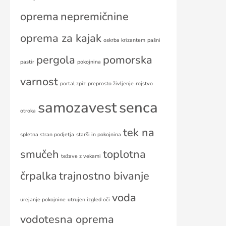
oprema
nepremičnine
oprema za kajak
oskrba krizantem
pašni
pergola
pomorska
pastir
pokojnina
varnost
portal zpiz
preprosto življenje
rojstvo
samozavest
senca
otroka
tek na
spletna stran podjetja
starši in pokojnina
smučeh
toplotna
težave z vekami
črpalka
trajnostno bivanje
voda
urejanje pokojnine
utrujen izgled oči
vodotesna oprema