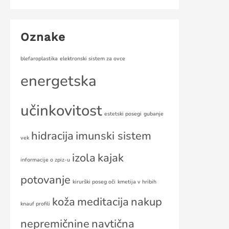
Oznake
blefaroplastika
elektronski sistem za ovce
energetska
učinkovitost
estetski posegi
gubanje
hidracija
imunski sistem
vek
izola
kajak
informacije o zpiz-u
potovanje
kirurški poseg oči
kmetija v hribih
koža
meditacija
nakup
knauf profili
nepremičnine
navtična