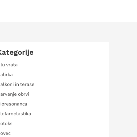
Kategorije
lu vrata
alirka
alkoni in terase
arvanje obrvi
ioresonanca
lefaroplastika
otoks
ovec