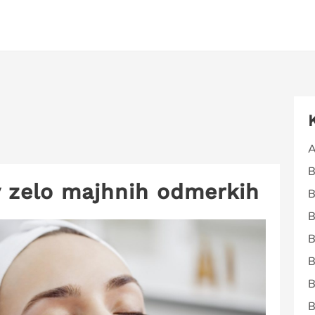
A
B
v zelo majhnih odmerkih
B
B
B
B
B
B