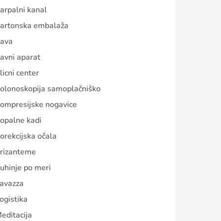
arpalni kanal
artonska embalaža
ava
avni aparat
licni center
olonoskopija samoplačniško
ompresijske nogavice
opalne kadi
orekcijska očala
rizanteme
uhinje po meri
avazza
ogistika
editacija