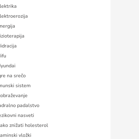
lektrika
lektroerozija
nergija
izioterapija
idracija
ifu
yundai
gre na srečo
munski sistem
zobraževanje
adralno padalstvo
ezikovni nasveti
ako znižati holesterol
aminski vložki