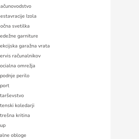
ačunovodstvo
estavracije Izola
očna svetilka
edežne garniture
ekcijska garažna vrata
ervis računalnikov
ocialna omrežja
podnje perilo
port
tarševstvo
tenski koledarji
trešna kritina
up
alne obloge