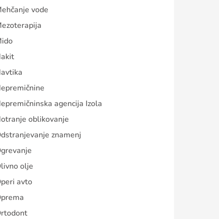
ehčanje vode
ezoterapija
ido
akit
avtika
epremičnine
epremičninska agencija Izola
otranje oblikovanje
dstranjevanje znamenj
grevanje
livno olje
peri avto
prema
rtodont