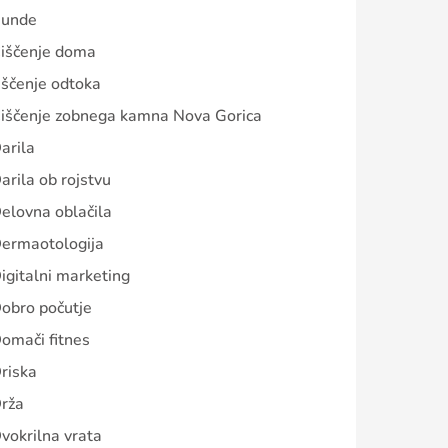
unde
iščenje doma
iščenje odtoka
iščenje zobnega kamna Nova Gorica
arila
arila ob rojstvu
elovna oblačila
ermaotologija
igitalni marketing
obro počutje
omači fitnes
riska
rža
vokrilna vrata