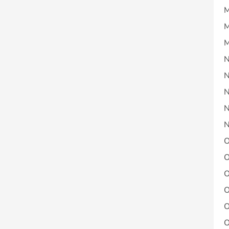
M
M
M
N
N
N
N
N
O
O
O
O
O
O