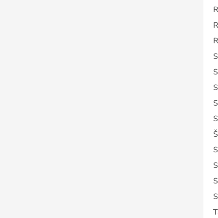
R
R
R
S
S
S
S
S
Š
S
S
S
S
T