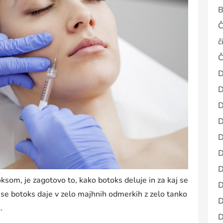
B
Č
č
Č
D
D
D
D
D
D
D
ksom, je zagotovo to, kako botoks deluje in za kaj se
D
se botoks daje v zelo majhnih odmerkih z zelo tanko
D
…
D