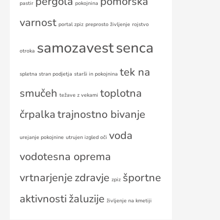
pergola
pomorska
pastir
pokojnina
varnost
portal zpiz
preprosto življenje
rojstvo
samozavest
senca
otroka
tek na
spletna stran podjetja
starši in pokojnina
smučeh
toplotna
težave z vekami
črpalka
trajnostno bivanje
voda
urejanje pokojnine
utrujen izgled oči
vodotesna oprema
vrtnarjenje
zdravje
športne
zpiz
aktivnosti
žaluzije
življenje na kmetiji