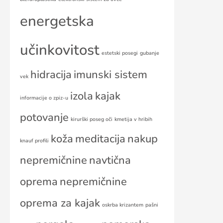
energetska
učinkovitost
estetski posegi
gubanje
hidracija
imunski sistem
vek
izola
kajak
informacije o zpiz-u
potovanje
kirurški poseg oči
kmetija v hribih
koža
meditacija
nakup
knauf profili
nepremičnine
navtična
oprema
nepremičnine
oprema za kajak
oskrba krizantem
pašni