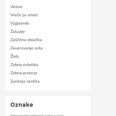
Vezice
Vreče za smeti
Vzglavniki
Žaluzije
Zaščitna oblačila
Zavarovanje avta
Žleb
Zobna estetika
Zobna proteza
Zunanja senčila
Oznake
blefaroplastika
elektronski sistem za ovce