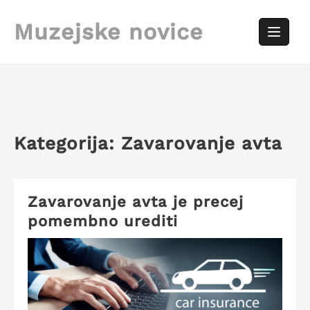
Skip
to
Muzejske novice
content
Kategorija:
Zavarovanje avta
Zavarovanje avta je precej
pomembno urediti