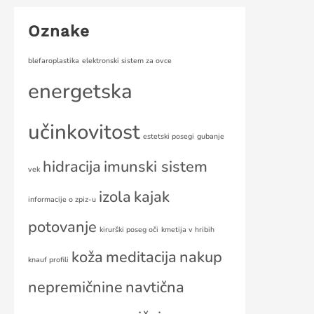
Oznake
blefaroplastika
elektronski sistem za ovce
energetska
učinkovitost
estetski posegi
gubanje
hidracija
imunski sistem
vek
izola
kajak
informacije o zpiz-u
potovanje
kirurški poseg oči
kmetija v hribih
koža
meditacija
nakup
knauf profili
nepremičnine
navtična