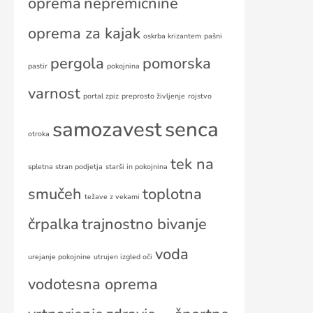
oprema
nepremičnine
oprema za kajak
oskrba krizantem
pašni
pergola
pomorska
pastir
pokojnina
varnost
portal zpiz
preprosto življenje
rojstvo
samozavest
senca
otroka
tek na
spletna stran podjetja
starši in pokojnina
smučeh
toplotna
težave z vekami
črpalka
trajnostno bivanje
voda
urejanje pokojnine
utrujen izgled oči
vodotesna oprema