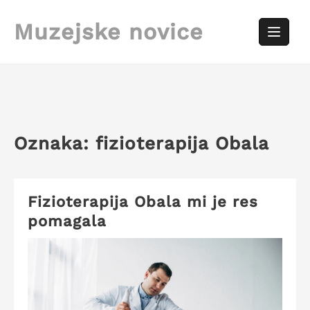
Skip
to
Muzejske novice
content
Oznaka:
fizioterapija Obala
Fizioterapija Obala mi je res
pomagala