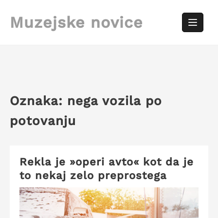
Skip
to
Muzejske novice
content
Oznaka:
nega vozila po
potovanju
Rekla je »operi avto« kot da je
to nekaj zelo preprostega