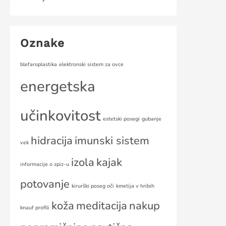
Oznake
blefaroplastika
elektronski sistem za ovce
energetska
učinkovitost
estetski posegi
gubanje
hidracija
imunski sistem
vek
izola
kajak
informacije o zpiz-u
potovanje
kirurški poseg oči
kmetija v hribih
koža
meditacija
nakup
knauf profili