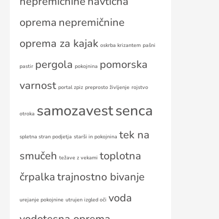
nepremičnine
navtična
oprema
nepremičnine
oprema za kajak
oskrba krizantem
pašni
pergola
pomorska
pastir
pokojnina
varnost
portal zpiz
preprosto življenje
rojstvo
samozavest
senca
otroka
tek na
spletna stran podjetja
starši in pokojnina
smučeh
toplotna
težave z vekami
črpalka
trajnostno bivanje
voda
urejanje pokojnine
utrujen izgled oči