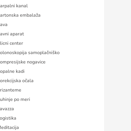
arpalni kanal
artonska embalaža
ava
avni aparat
licni center
olonoskopija samoplačniško
ompresijske nogavice
opalne kadi
orekcijska očala
rizanteme
uhinje po meri
avazza
ogistika
editacija