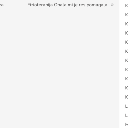
za
Fizioterapija Obala mi je res pomagala
K
K
K
K
K
K
K
K
K
K
K
L
L
M