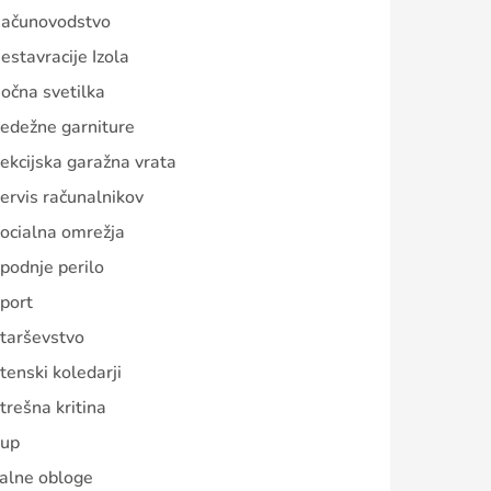
ačunovodstvo
estavracije Izola
očna svetilka
edežne garniture
ekcijska garažna vrata
ervis računalnikov
ocialna omrežja
podnje perilo
port
tarševstvo
tenski koledarji
trešna kritina
up
alne obloge