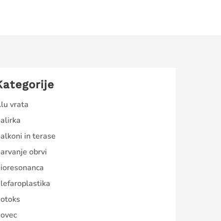
Kategorije
lu vrata
alirka
alkoni in terase
arvanje obrvi
ioresonanca
lefaroplastika
otoks
ovec