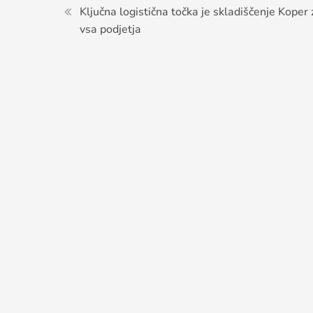
Navigacija
Ključna logistična točka je skladiščenje Koper 
vsa podjetja
prispevka