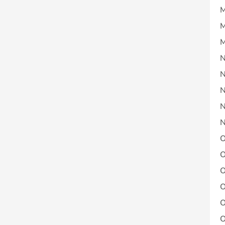
M
M
M
N
N
N
N
N
O
O
O
O
O
O