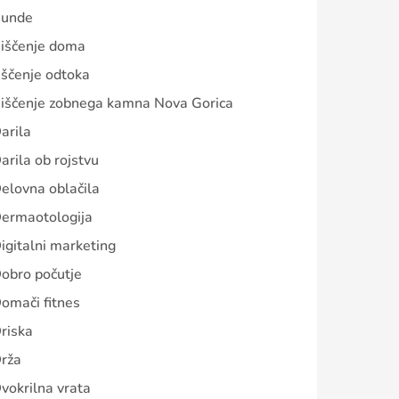
unde
iščenje doma
iščenje odtoka
iščenje zobnega kamna Nova Gorica
arila
arila ob rojstvu
elovna oblačila
ermaotologija
igitalni marketing
obro počutje
omači fitnes
riska
rža
vokrilna vrata