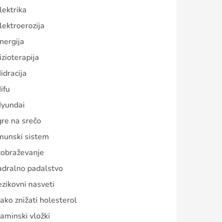
lektrika
lektroerozija
nergija
izioterapija
idracija
ifu
yundai
gre na srečo
munski sistem
zobraževanje
adralno padalstvo
ezikovni nasveti
ako znižati holesterol
aminski vložki