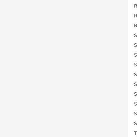
R
R
R
S
S
S
S
S
Š
S
S
S
S
T