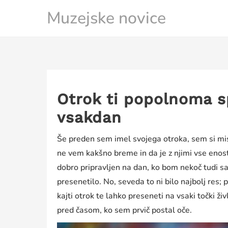
Skip
Muzejske novice
to
content
Otrok ti popolnoma 
vsakdan
Še preden sem imel svojega otroka, sem si misl
ne vem kakšno breme in da je z njimi vse eno
dobro pripravljen na dan, ko bom nekoč tudi s
presenetilo. No, seveda to ni bilo najbolj res; 
kajti otrok te lahko preseneti na vsaki točki ži
pred časom, ko sem prvič postal oče.