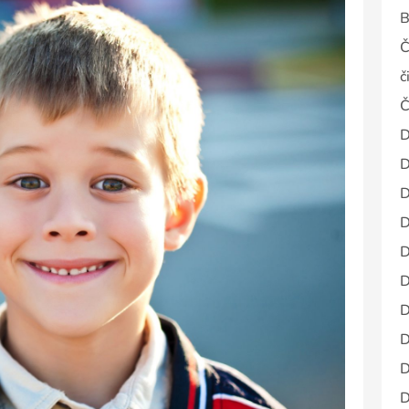
B
Č
č
Č
D
D
D
D
D
D
D
D
D
D