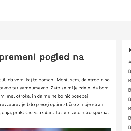
spremeni pogled na
A
B
il, da vem, kaj to pomeni. Menil sem, da otroci niso
B
stavno ter samoumevno. Zato se mi je zdelo, da bom
B
am imel otroka, in da me ne bo nič posebej
B
pravzaprav je bilo precej optimistično z moje strani,
B
vljenja, praktično vsak dan. To sem zelo hitro spoznal
B
B