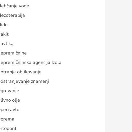
ehčanje vode
ezoterapija
ido
akit
avtika
epremičnine
epremičninska agencija Izola
otranje oblikovanje
dstranjevanje znamenj
grevanje
livno olje
peri avto
prema
rtodont