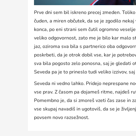
Prve dni sem bil iskreno precej zmeden. Toliko 
čuden, a miren občutek, da se je zgodilo neka
konca, po eni strani sem čutil ogromno veselje,
veliko odgovornost, zato me je bilo kar malo st
jaz, oziroma sva bila s partnerico oba odgovorn
poskrbeti, da je otrok dobil vse, kar je potrebov
sva bila pogosto zelo ponosna, saj je gledati o
Seveda pa je to prineslo tudi veliko izzivov, saj 
Seveda ni vedno lahko. Pridejo neprespane noči,
vse prav. Z časom pa dojameš ritme, najdeš ruti
Pomembno je, da si zmoreš vzeti čas zase in za 
vse skupaj navadiš in ugotoviš, da se je življen
povsem novo razsežnost.