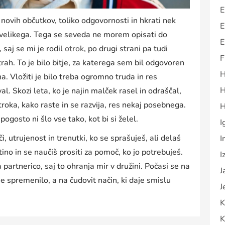
E
novih občutkov, toliko odgovornosti in hkrati nek
E
j velikega. Tega se seveda ne morem opisati do
E
 saj se mi je rodil
otrok
, po drugi strani pa tudi
F
rah. To je bilo bitje, za katerega sem bil odgovoren
H
a. Vložiti je bilo treba ogromno truda in res
H
al. Skozi leta, ko je najin malček rasel in odraščal,
troka, kako raste in se razvija, res nekaj posebnega.
H
pogosto ni šlo vse tako, kot bi si želel.
I
 utrujenost in trenutki, ko se sprašuješ, ali delaš
I
no in se naučiš prositi za pomoč, ko jo potrebuješ.
I
partnerico, saj to ohranja mir v družini. Počasi se na
J
je spremenilo, a na čudovit način, ki daje smislu
J
K
K