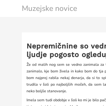
Skip
Muzejske novice
to
content
Nepremičnine so vedno
ljudje pogosto ogled
Že od malih nog sem se vedno zanimala za t
zanimalo, kje bom živela in kako bom do tja
bom najprej rabila nekaj denarja, da si to 
trudila v šoli po najboljših močeh, da sem l
neko boljše stanovanje.
Imela sem tudi obdobje v šoli ko mi je bilo p