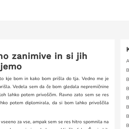
 zanimive in si jih
A
ujemo
B
o kje bom in kako bom prišla do tja. Vedno me je
B
 prišla. Vedela sem da če bom gledala nepremičnine
B
sploh lahko potem privoščim. Ravno zato sem se res
B
ahko potem diplomirala, da si bom lahko privoščila
B
B
ač vseeno za vse, ampak sem se res hitro spomnila na
B