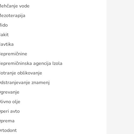
ehčanje vode
ezoterapija
ido
akit
avtika
epremičnine
epremičninska agencija Izola
otranje oblikovanje
dstranjevanje znamenj
grevanje
livno olje
peri avto
prema
rtodont