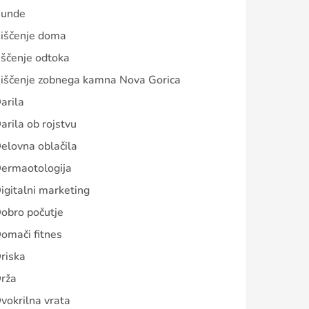
unde
iščenje doma
iščenje odtoka
iščenje zobnega kamna Nova Gorica
arila
arila ob rojstvu
elovna oblačila
ermaotologija
igitalni marketing
obro počutje
omači fitnes
riska
rža
vokrilna vrata