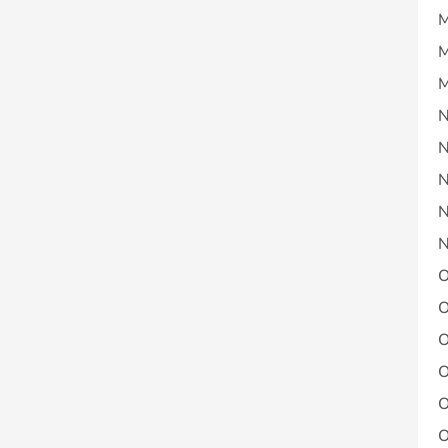
M
M
M
N
N
N
N
N
O
O
O
O
O
O