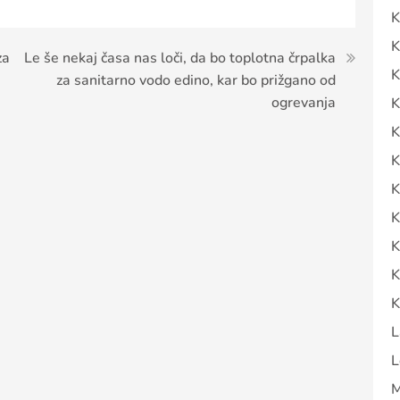
K
K
za
Le še nekaj časa nas loči, da bo toplotna črpalka
K
za sanitarno vodo edino, kar bo prižgano od
ogrevanja
K
K
K
K
K
K
K
K
L
L
M