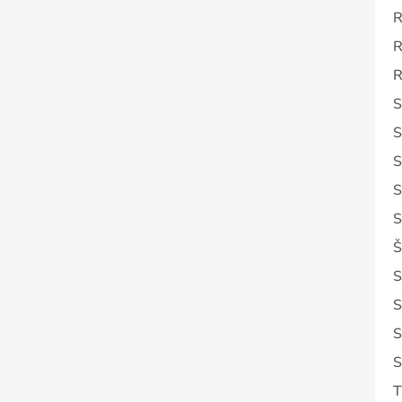
R
R
R
S
S
S
S
S
Š
S
S
S
S
T