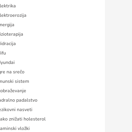
lektrika
lektroerozija
nergija
izioterapija
idracija
ifu
yundai
gre na srečo
munski sistem
zobraževanje
adralno padalstvo
ezikovni nasveti
ako znižati holesterol
aminski vložki