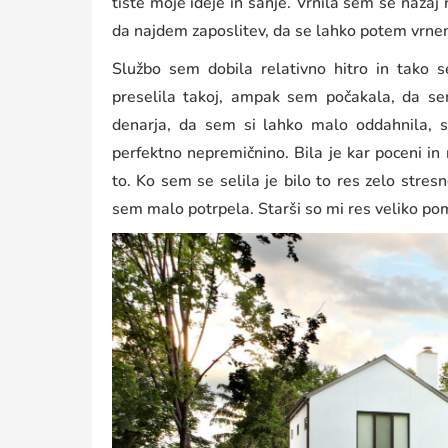
tiste moje ideje in sanje. Vrnila sem se nazaj n
da najdem zaposlitev, da se lahko potem vrn
Službo sem dobila relativno hitro in tako
preselila takoj, ampak sem počakala, da se
denarja, da sem si lahko malo oddahnila, s
perfektno nepremičnino. Bila je kar poceni in
to. Ko sem se selila je bilo to res zelo stre
sem malo potrpela. Starši so mi res veliko po