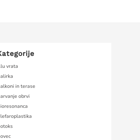
Kategorije
lu vrata
alirka
alkoni in terase
arvanje obrvi
ioresonanca
lefaroplastika
otoks
ovec