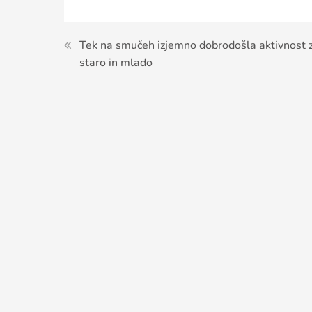
Navigacija
Tek na smučeh izjemno dobrodošla aktivnost 
staro in mlado
prispevka