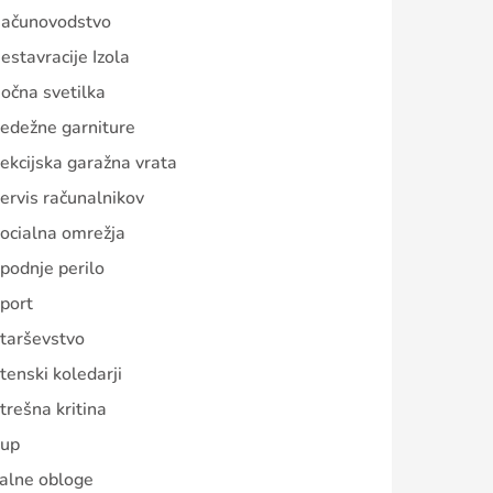
ačunovodstvo
estavracije Izola
očna svetilka
edežne garniture
ekcijska garažna vrata
ervis računalnikov
ocialna omrežja
podnje perilo
port
tarševstvo
tenski koledarji
trešna kritina
up
alne obloge