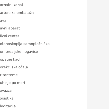
arpalni kanal
artonska embalaža
ava
avni aparat
licni center
olonoskopija samoplačniško
ompresijske nogavice
opalne kadi
orekcijska očala
rizanteme
uhinje po meri
avazza
ogistika
editacija