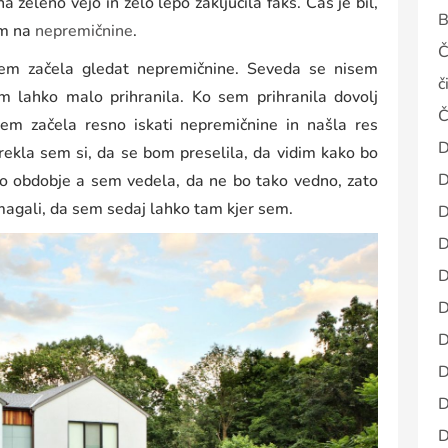
a zeleno vejo in zelo lepo zaključila faks. Čas je bil,
B
em na
nepremičnine
.
Č
 sem začela gledat nepremičnine. Seveda se nisem
č
m lahko malo prihranila. Ko sem prihranila dovolj
Č
em začela resno iskati nepremičnine in našla res
D
 rekla sem si, da se bom preselila, da vidim kako bo
D
sno obdobje a sem vedela, da ne bo tako vedno, zato
magali, da sem sedaj lahko tam kjer sem.
D
D
D
D
D
D
D
D