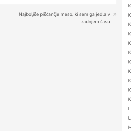
K
Najboljše piščančje meso, ki sem ga jedla v
K
zadnjem času
K
K
K
K
K
K
K
K
K
L
L
M