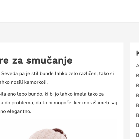
re za smučanje
A
. Seveda pa je stil bunde lahko zelo različen, tako si
B
ahko nosili kamorkoli.
B
la eno lepo bundo, ki bi jo lahko imela tako za
B
išla do problema, da to ni mogoče, ker moraš imeti saj
B
 eno elegantno.
B
B
B