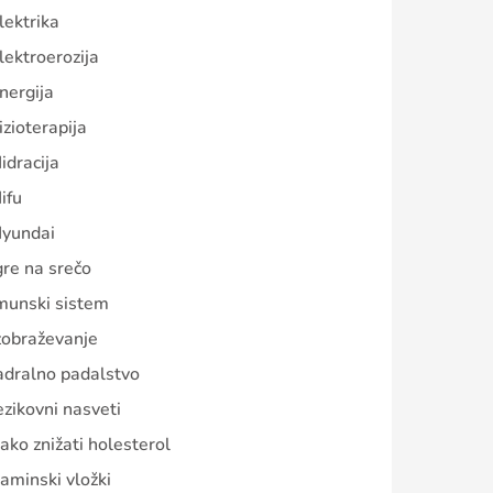
lektrika
lektroerozija
nergija
izioterapija
idracija
ifu
yundai
gre na srečo
munski sistem
zobraževanje
adralno padalstvo
ezikovni nasveti
ako znižati holesterol
aminski vložki