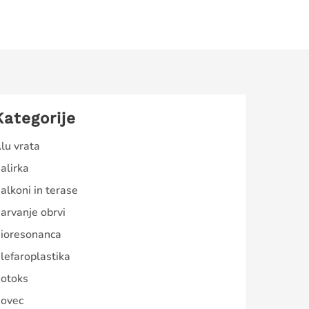
Kategorije
lu vrata
alirka
alkoni in terase
arvanje obrvi
ioresonanca
lefaroplastika
otoks
ovec