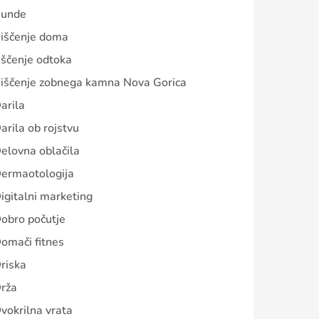
unde
iščenje doma
iščenje odtoka
iščenje zobnega kamna Nova Gorica
arila
arila ob rojstvu
elovna oblačila
ermaotologija
igitalni marketing
obro počutje
omači fitnes
riska
rža
vokrilna vrata