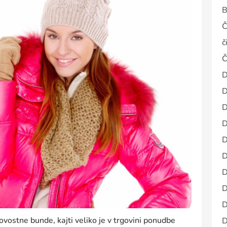
B
Č
č
Č
D
D
D
D
D
D
D
D
D
kovostne bunde, kajti veliko je v trgovini ponudbe
D