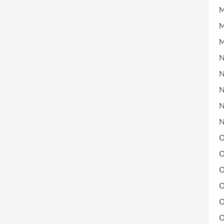
M
M
M
N
N
N
N
N
O
O
O
O
O
O