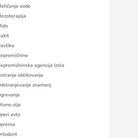
ehčanje vode
ezoterapija
ido
akit
avtika
epremičnine
epremičninska agencija Izola
otranje oblikovanje
dstranjevanje znamenj
grevanje
livno olje
peri avto
prema
rtodont