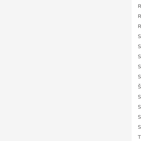
R
R
R
S
S
S
S
S
Š
S
S
S
S
T