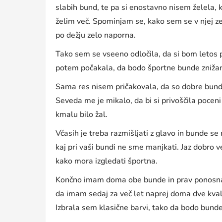
slabih bund, te pa si enostavno nisem želela, 
želim več. Spominjam se, kako sem se v njej zel
po dežju zelo naporna.
Tako sem se vseeno odločila, da si bom letos p
potem počakala, da bodo športne bunde znižane
Sama res nisem pričakovala, da so dobre bund
Seveda me je mikalo, da bi si privoščila poceni 
kmalu bilo žal.
Včasih je treba razmišljati z glavo in bunde se 
kaj pri vaši bundi ne sme manjkati. Jaz dobro
kako mora izgledati športna.
Končno imam doma obe bunde in prav ponosna 
da imam sedaj za več let naprej doma dve kvali
Izbrala sem klasične barvi, tako da bodo bund