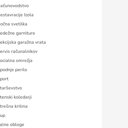
ačunovodstvo
estavracije Izola
očna svetilka
edežne garniture
ekcijska garažna vrata
ervis računalnikov
ocialna omrežja
podnje perilo
port
tarševstvo
tenski koledarji
trešna kritina
up
alne obloge