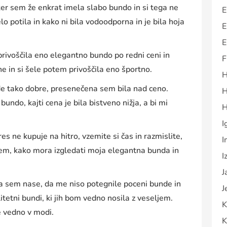
ker sem že enkrat imela slabo bundo in si tega ne
E
o potila in kako ni bila vodoodporna in je bila hoja
E
E
rivoščila eno elegantno bundo po redni ceni in
F
 in si šele potem privoščila eno športno.
H
e tako dobre, presenečena sem bila nad ceno.
H
bundo, kajti cena je bila bistveno nižja, a bi mi
H
I
res ne kupuje na hitro, vzemite si čas in razmislite,
I
 vem, kako mora izgledati moja elegantna bunda in
I
J
sem nase, da me niso potegnile poceni bunde in
J
tetni bundi, ki jih bom vedno nosila z veseljem.
K
e vedno v modi.
K