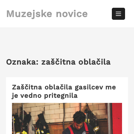
Skip
to
Muzejske novice
content
Oznaka:
zaščitna oblačila
Zaščitna oblačila gasilcev me
je vedno pritegnila