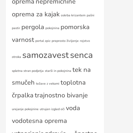
oprema
nepremičnine
oprema za kajak
oskrba krizantem
pašni
pergola
pomorska
pastir
pokojnina
varnost
portal zpiz
preprosto življenje
rojstvo
samozavest
senca
otroka
tek na
spletna stran podjetja
starši in pokojnina
smučeh
toplotna
težave z vekami
črpalka
trajnostno bivanje
voda
urejanje pokojnine
utrujen izgled oči
vodotesna oprema