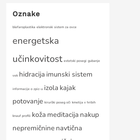
Oznake
blefaroplastika
elektronski sistem za ovce
energetska
učinkovitost
estetski posegi
gubanje
hidracija
imunski sistem
vek
izola
kajak
informacije o zpiz-u
potovanje
kirurški poseg oči
kmetija v hribih
koža
meditacija
nakup
knauf profili
nepremičnine
navtična