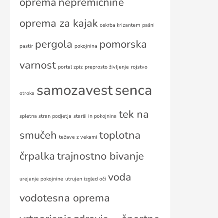
oprema
nepremičnine
oprema za kajak
oskrba krizantem
pašni
pergola
pomorska
pastir
pokojnina
varnost
portal zpiz
preprosto življenje
rojstvo
samozavest
senca
otroka
tek na
spletna stran podjetja
starši in pokojnina
smučeh
toplotna
težave z vekami
črpalka
trajnostno bivanje
voda
urejanje pokojnine
utrujen izgled oči
vodotesna oprema