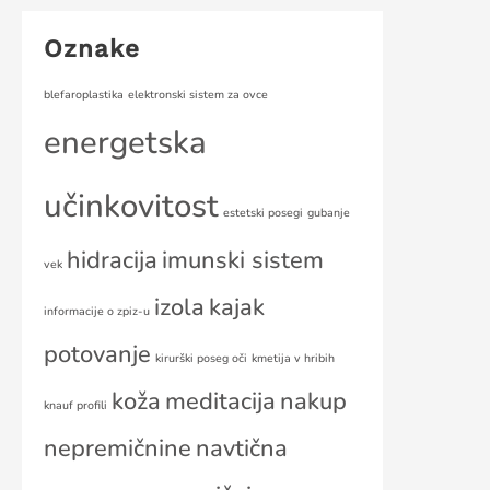
Oznake
blefaroplastika
elektronski sistem za ovce
energetska
učinkovitost
estetski posegi
gubanje
hidracija
imunski sistem
vek
izola
kajak
informacije o zpiz-u
potovanje
kirurški poseg oči
kmetija v hribih
koža
meditacija
nakup
knauf profili
nepremičnine
navtična