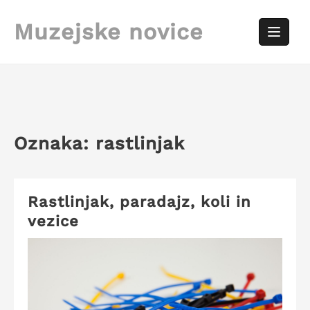
Skip
to
Muzejske novice
content
Oznaka:
rastlinjak
Rastlinjak, paradajz, koli in
vezice