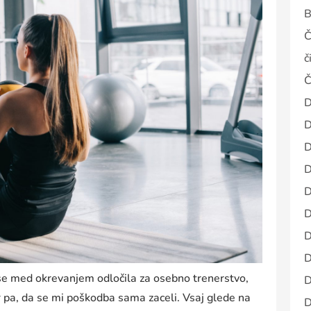
B
Č
č
Č
D
D
D
D
D
D
D
D
se med okrevanjem odločila za osebno trenerstvo,
D
r pa, da se mi poškodba sama zaceli. Vsaj glede na
D