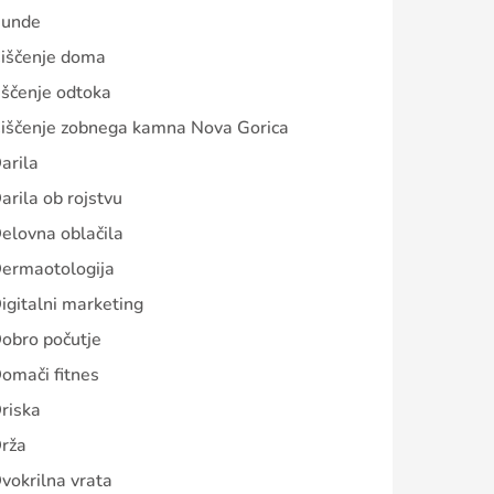
unde
iščenje doma
iščenje odtoka
iščenje zobnega kamna Nova Gorica
arila
arila ob rojstvu
elovna oblačila
ermaotologija
igitalni marketing
obro počutje
omači fitnes
riska
rža
vokrilna vrata