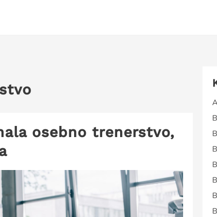
stvo
A
B
ala osebno trenerstvo,
B
a
B
B
B
B
B