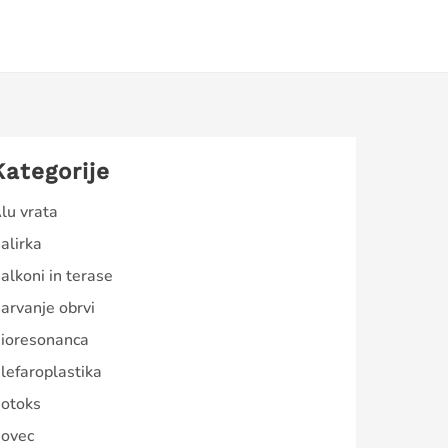
Kategorije
lu vrata
alirka
alkoni in terase
arvanje obrvi
ioresonanca
lefaroplastika
otoks
ovec