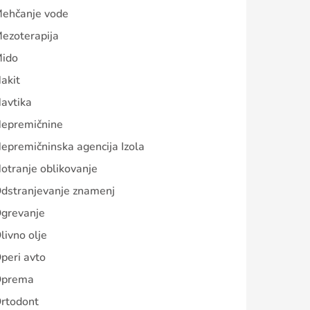
ehčanje vode
ezoterapija
ido
akit
avtika
epremičnine
epremičninska agencija Izola
otranje oblikovanje
dstranjevanje znamenj
grevanje
livno olje
peri avto
prema
rtodont