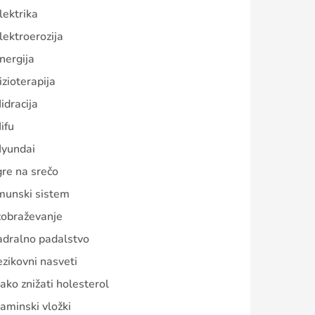
lektrika
lektroerozija
nergija
izioterapija
idracija
ifu
yundai
gre na srečo
munski sistem
zobraževanje
adralno padalstvo
ezikovni nasveti
ako znižati holesterol
aminski vložki