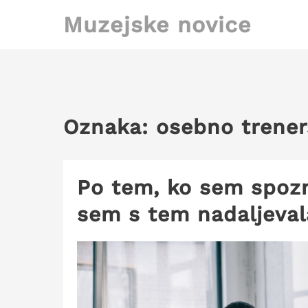
Skip
Muzejske novice
to
content
Oznaka:
osebno trener
Po tem, ko sem spozn
sem s tem nadaljeval