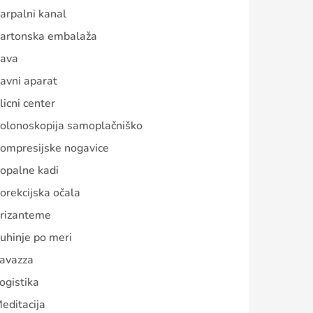
arpalni kanal
artonska embalaža
ava
avni aparat
licni center
olonoskopija samoplačniško
ompresijske nogavice
opalne kadi
orekcijska očala
rizanteme
uhinje po meri
avazza
ogistika
editacija