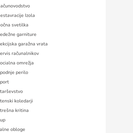
ačunovodstvo
estavracije Izola
očna svetilka
edežne garniture
ekcijska garažna vrata
ervis računalnikov
ocialna omrežja
podnje perilo
port
tarševstvo
tenski koledarji
trešna kritina
up
alne obloge