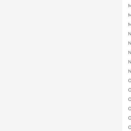
M
M
M
N
N
N
N
N
O
O
O
O
O
O