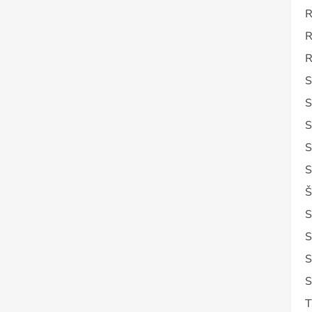
R
R
R
S
S
S
S
S
Š
S
S
S
S
T