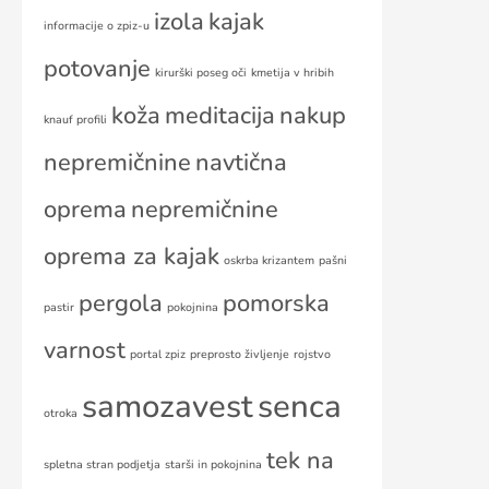
izola
kajak
informacije o zpiz-u
potovanje
kirurški poseg oči
kmetija v hribih
koža
meditacija
nakup
knauf profili
nepremičnine
navtična
oprema
nepremičnine
oprema za kajak
oskrba krizantem
pašni
pergola
pomorska
pastir
pokojnina
varnost
portal zpiz
preprosto življenje
rojstvo
samozavest
senca
otroka
tek na
spletna stran podjetja
starši in pokojnina