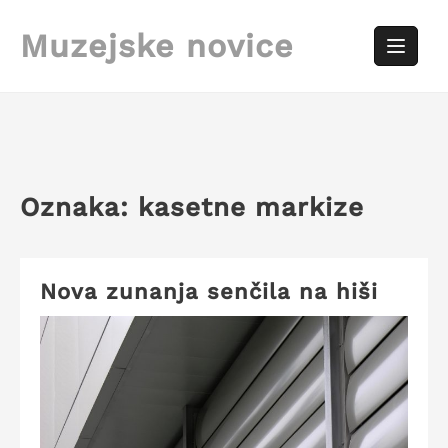
Skip
to
Muzejske novice
content
Oznaka:
kasetne markize
Nova zunanja senčila na hiši