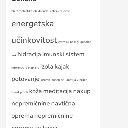
blefaroplastika
elektronski sistem za ovce
energetska
učinkovitost
estetski posegi
gubanje
hidracija
imunski sistem
vek
izola
kajak
informacije o zpiz-u
potovanje
kirurški poseg oči
kmetija v hribih
koža
meditacija
nakup
knauf profili
nepremičnine
navtična
oprema
nepremičnine