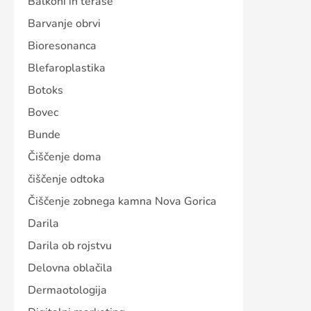
Balkoni in terase
Barvanje obrvi
Bioresonanca
Blefaroplastika
Botoks
Bovec
Bunde
Čiščenje doma
čiščenje odtoka
Čiščenje zobnega kamna Nova Gorica
Darila
Darila ob rojstvu
Delovna oblačila
Dermaotologija