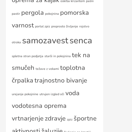
oprema za kajak
oskrba krizantem
pašni
pergola
pomorska
pastir
pokojnina
varnost
portal zpiz
preprosto življenje
rojstvo
samozavest
senca
otroka
tek na
spletna stran podjetja
starši in pokojnina
smučeh
toplotna
težave z vekami
črpalka
trajnostno bivanje
voda
urejanje pokojnine
utrujen izgled oči
vodotesna oprema
vrtnarjenje
zdravje
športne
zpiz
aktivnosti
žaluzije