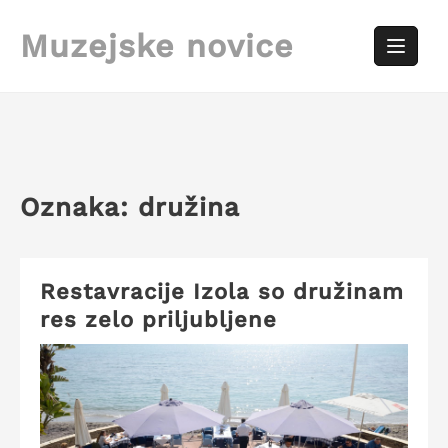
Skip
to
Muzejske novice
content
Oznaka:
družina
Restavracije Izola so družinam
res zelo priljubljene