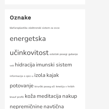
Oznake
blefaroplastika
elektronski sistem za ovce
energetska
učinkovitost
estetski posegi
gubanje
hidracija
imunski sistem
vek
izola
kajak
informacije o zpiz-u
potovanje
kirurški poseg oči
kmetija v hribih
koža
meditacija
nakup
knauf profili
nepremičnine
navtična