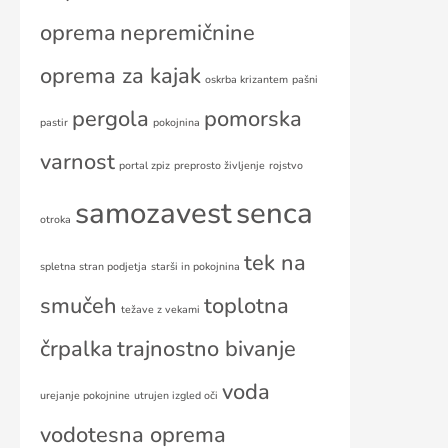
oprema
nepremičnine
oprema za kajak
oskrba krizantem
pašni
pergola
pomorska
pastir
pokojnina
varnost
portal zpiz
preprosto življenje
rojstvo
samozavest
senca
otroka
tek na
spletna stran podjetja
starši in pokojnina
smučeh
toplotna
težave z vekami
črpalka
trajnostno bivanje
voda
urejanje pokojnine
utrujen izgled oči
vodotesna oprema