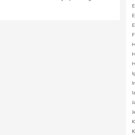
E
E
E
F
H
H
H
I
I
I
J
J
K
K