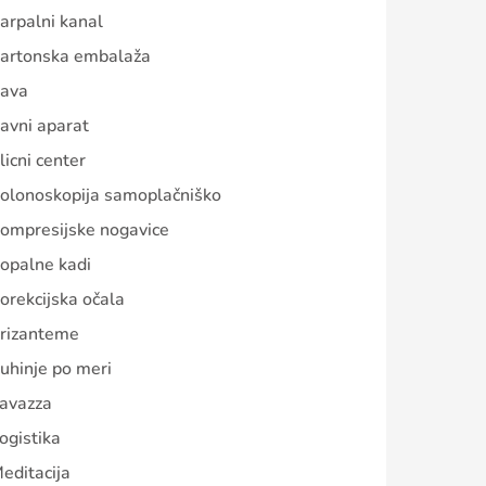
arpalni kanal
artonska embalaža
ava
avni aparat
licni center
olonoskopija samoplačniško
ompresijske nogavice
opalne kadi
orekcijska očala
rizanteme
uhinje po meri
avazza
ogistika
editacija