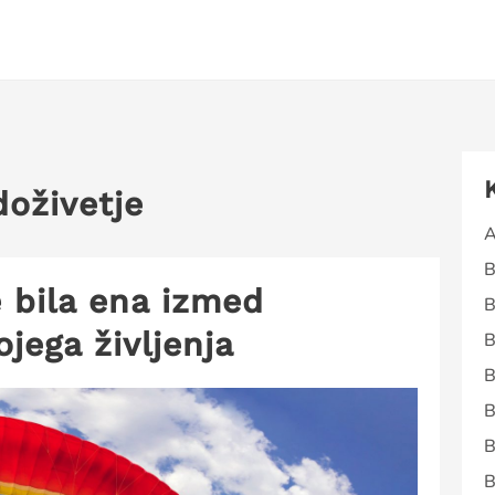
doživetje
A
B
 bila ena izmed
B
jega življenja
B
B
B
B
B