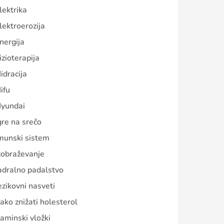
lektrika
lektroerozija
nergija
izioterapija
idracija
ifu
yundai
gre na srečo
munski sistem
zobraževanje
adralno padalstvo
ezikovni nasveti
ako znižati holesterol
aminski vložki