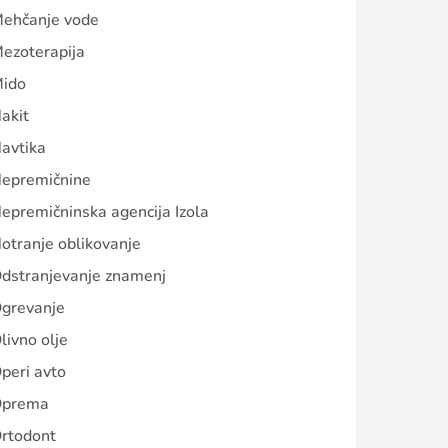
ehčanje vode
ezoterapija
ido
akit
avtika
epremičnine
epremičninska agencija Izola
otranje oblikovanje
dstranjevanje znamenj
grevanje
livno olje
peri avto
prema
rtodont