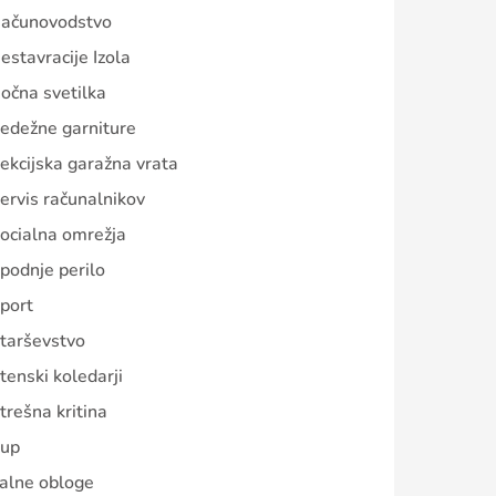
ačunovodstvo
estavracije Izola
očna svetilka
edežne garniture
ekcijska garažna vrata
ervis računalnikov
ocialna omrežja
podnje perilo
port
tarševstvo
tenski koledarji
trešna kritina
up
alne obloge