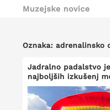
Skip
Muzejske novice
to
content
Oznaka:
adrenalinsko 
Jadralno padalstvo je
najboljših izkušenj mo