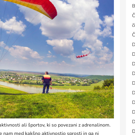
B
Č
č
Č
D
D
D
D
D
D
D
D
D
aktivnosti ali športov, ki so povezani z adrenalinom.
D
se nam med kakšno aktivnostjo sprosti in ga ni