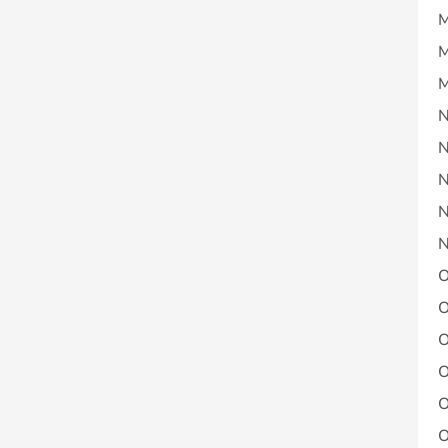
M
M
M
N
N
N
N
N
O
O
O
O
O
O