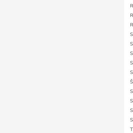
R
R
R
S
S
S
S
S
Š
S
S
S
S
T