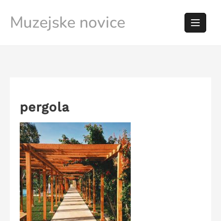
Skip
Muzejske novice
to
content
pergola