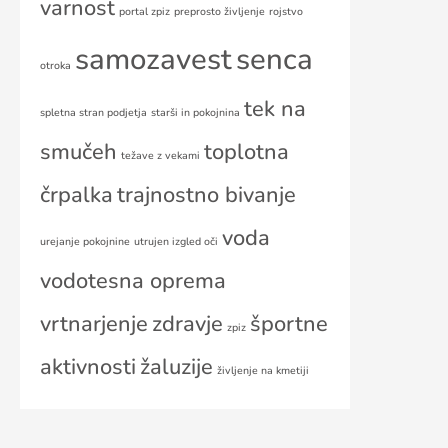
varnost
portal zpiz
preprosto življenje
rojstvo
samozavest
senca
otroka
tek na
spletna stran podjetja
starši in pokojnina
smučeh
toplotna
težave z vekami
črpalka
trajnostno bivanje
voda
urejanje pokojnine
utrujen izgled oči
vodotesna oprema
vrtnarjenje
zdravje
športne
zpiz
aktivnosti
žaluzije
življenje na kmetiji