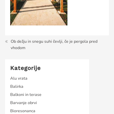
Navigacija
Ob dežju in snegu suhi čevlji, če je pergola pred
vhodom
prispevka
Kategorije
Alu vrata
Balirka
Balkoni in terase
Barvanje obrvi
Bioresonanca