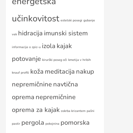
energetska
učinkovitost
estetski posegi
gubanje
hidracija
imunski sistem
vek
izola
kajak
informacije o zpiz-u
potovanje
kirurški poseg oči
kmetija v hribih
koža
meditacija
nakup
knauf profili
nepremičnine
navtična
oprema
nepremičnine
oprema za kajak
oskrba krizantem
pašni
pergola
pomorska
pastir
pokojnina