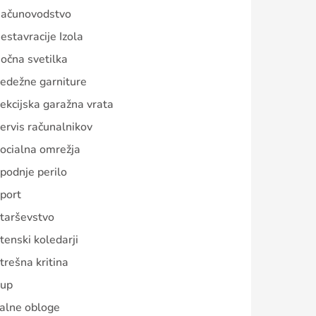
ačunovodstvo
estavracije Izola
očna svetilka
edežne garniture
ekcijska garažna vrata
ervis računalnikov
ocialna omrežja
podnje perilo
port
tarševstvo
tenski koledarji
trešna kritina
up
alne obloge