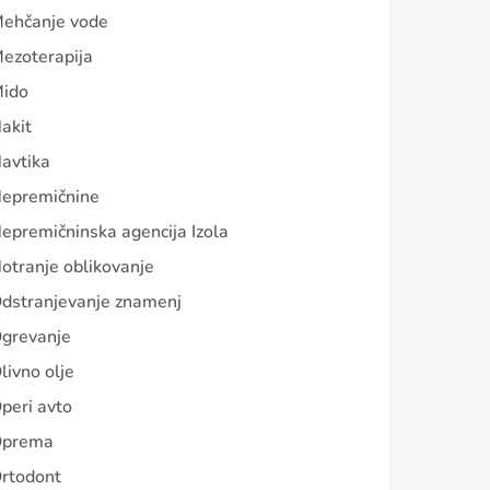
ehčanje vode
ezoterapija
ido
akit
avtika
epremičnine
epremičninska agencija Izola
otranje oblikovanje
dstranjevanje znamenj
grevanje
livno olje
peri avto
prema
rtodont