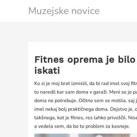
Skip
Muzejske novice
to
content
Fitnes oprema je bilo
iskati
Ko si je moj brat izmislil, da bi rad imel svoj f
to naredil kar sam doma v garaži. Meni se je pa
doma ne potrebuje. Očitno sem se motila, saj j
imel nekaj bolj praktičnega doma. Dejstvo je, d
takšnega, kot je fitnes, res lahko privoščil. Nis
a vedela sem, da bo to problem za kasneje.