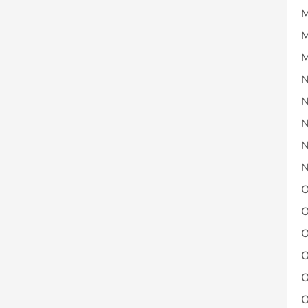
M
M
M
N
N
N
N
N
O
O
O
O
O
O