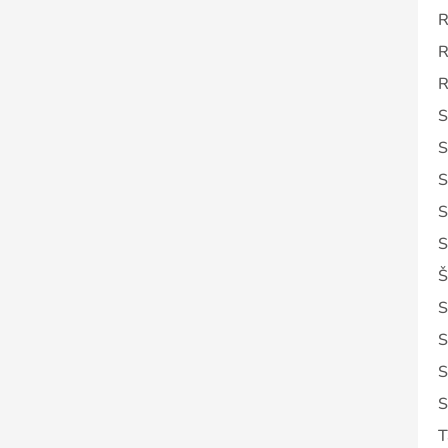
R
R
R
S
S
S
S
S
Š
S
S
S
S
T