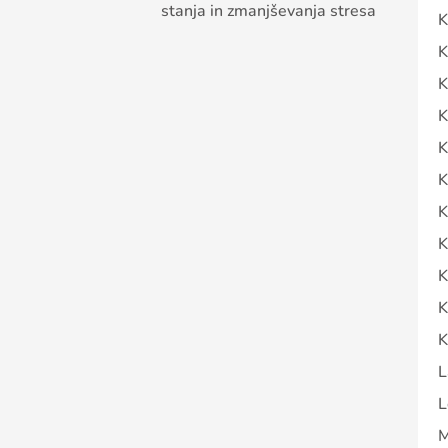
stanja in zmanjševanja stresa
K
K
K
K
K
K
K
K
K
K
K
L
L
M