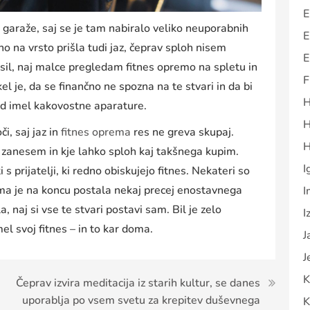
E
e garaže, saj se je tam nabiralo veliko neuporabnih
E
no na vrsto prišla tudi jaz, čeprav sploh nisem
E
sil, naj malce pregledam fitnes opremo na spletu in
F
el je, da se finančno ne spozna na te stvari in da bi
H
rad imel kakovostne aparature.
H
i, saj jaz in
fitnes oprema
res ne greva skupaj.
H
 zanesem in kje lahko sploh kaj takšnega kupim.
I
s prijatelji, ki redno obiskujejo fitnes. Nekateri so
ema je na koncu postala nekaj precej enostavnega
I
 naj si vse te stvari postavi sam. Bil je zelo
I
el svoj fitnes – in to kar doma.
J
J
K
Čeprav izvira meditacija iz starih kultur, se danes
uporablja po vsem svetu za krepitev duševnega
K