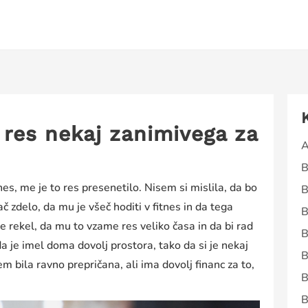
 res nekaj zanimivega za
A
B
itnes, me je to res presenetilo. Nisem si mislila, da bo
B
č zdelo, da mu je všeč hoditi v fitnes in da tega
B
e rekel, da mu to vzame res veliko časa in da bi rad
B
a je imel doma dovolj prostora, tako da si je nekaj
B
em bila ravno prepričana, ali ima dovolj financ za to,
B
B