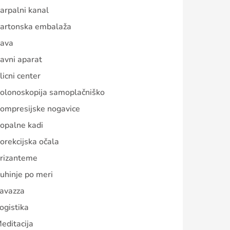
arpalni kanal
artonska embalaža
ava
avni aparat
licni center
olonoskopija samoplačniško
ompresijske nogavice
opalne kadi
orekcijska očala
rizanteme
uhinje po meri
avazza
ogistika
editacija