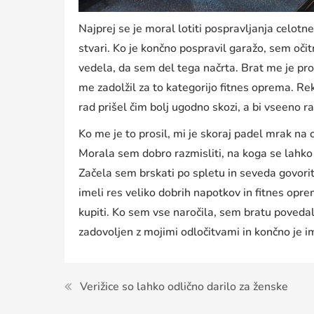
Najprej se je moral lotiti pospravljanja celotn
stvari. Ko je končno pospravil garažo, sem očit
vedela, da sem del tega načrta. Brat me je pro
me zadolžil za to kategorijo fitnes oprema. Rek
rad prišel čim bolj ugodno skozi, a bi vseeno 
Ko me je to prosil, mi je skoraj padel mrak na oč
Morala sem dobro razmisliti, na koga se lahko
Začela sem brskati po spletu in seveda govoriti 
imeli res veliko dobrih napotkov in fitnes opr
kupiti. Ko sem vse naročila, sem bratu povedala,
zadovoljen z mojimi odločitvami in končno je im
Navigacija
Verižice so lahko odlično darilo za ženske
prispevka