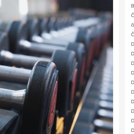
B
Č
č
Č
D
D
D
D
D
D
D
D
D
D