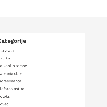
Kategorije
lu vrata
alirka
alkoni in terase
arvanje obrvi
ioresonanca
lefaroplastika
otoks
ovec