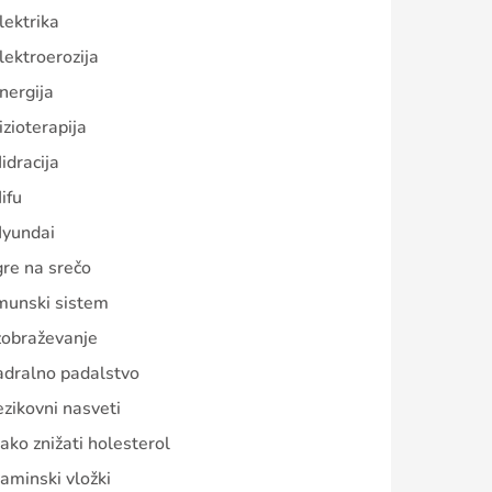
lektrika
lektroerozija
nergija
izioterapija
idracija
ifu
yundai
gre na srečo
munski sistem
zobraževanje
adralno padalstvo
ezikovni nasveti
ako znižati holesterol
aminski vložki