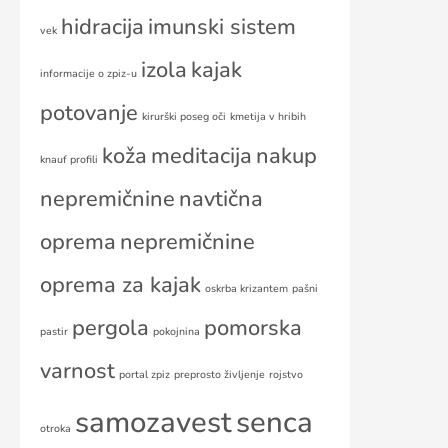
hidracija
imunski sistem
vek
izola
kajak
informacije o zpiz-u
potovanje
kirurški poseg oči
kmetija v hribih
koža
meditacija
nakup
knauf profili
nepremičnine
navtična
oprema
nepremičnine
oprema za kajak
oskrba krizantem
pašni
pergola
pomorska
pastir
pokojnina
varnost
portal zpiz
preprosto življenje
rojstvo
samozavest
senca
otroka