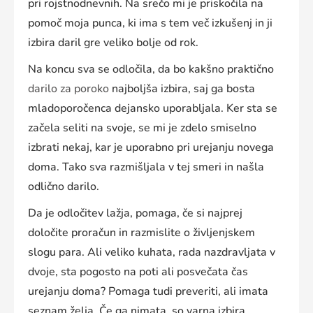
pri rojstnodnevnih. Na srečo mi je priskočila na
pomoč moja punca, ki ima s tem več izkušenj in ji
izbira daril gre veliko bolje od rok.
Na koncu sva se odločila, da bo kakšno praktično
darilo za poroko
najboljša izbira, saj ga bosta
mladoporočenca dejansko uporabljala. Ker sta se
začela seliti na svoje, se mi je zdelo smiselno
izbrati nekaj, kar je uporabno pri urejanju novega
doma. Tako sva razmišljala v tej smeri in našla
odlično darilo.
Da je odločitev lažja, pomaga, če si najprej
določite proračun in razmislite o življenjskem
slogu para. Ali veliko kuhata, rada nazdravljata v
dvoje, sta pogosto na poti ali posvečata čas
urejanju doma? Pomaga tudi preveriti, ali imata
seznam želja. Če ga nimata, so varna izbira