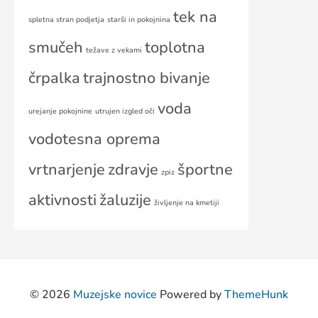
tek na
spletna stran podjetja
starši in pokojnina
smučeh
toplotna
težave z vekami
črpalka
trajnostno bivanje
voda
urejanje pokojnine
utrujen izgled oči
vodotesna oprema
vrtnarjenje
zdravje
športne
zpiz
aktivnosti
žaluzije
življenje na kmetiji
© 2026
Muzejske novice
Powered by
ThemeHunk