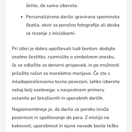
želite, da sama izbereta.
Personalizirano darilo: gravirana spominska
škatla, okvir za poročno fotografijo ali deska
za rezanje z inicialkami.
Pri izbiri je dobro upoštevati tudi bonton: dodajte
osebno čestitko, razmislite o simbolnem znesku,
če se odločite za denarni prispevek, in po možnosti
priložite račun za morebitno menjavo. Če ste z
mladoporočencema tesno povezani, lahko izberete
nekaj bolj osebnega; v nasprotnem primeru
ostanite pri brezčasnih in uporabnih darilih.
Najpomembneje je, da
darilo za poroko
izraža
pozornost in spoštovanje do para. Z mislijo na
kakovost, uporabnost in njune navade boste težko