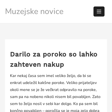
Skip
Muzejske novice
to
content
Darilo za poroko so lahko
zahteven nakup
Kar nekaj časa sem imel veliko željo, da bi se
enkrat udeležil kakšne poroke. Veliko prijateljev
okoli mene se je že večkrat odpravilo na poroke,
sam pa na nobeno nikoli nisem bil povabljen. Zato
sem to željo nosil v sebi kar dolgo. Ko pa sem bil
končno povabljen – poročila se je moja zelo dobra