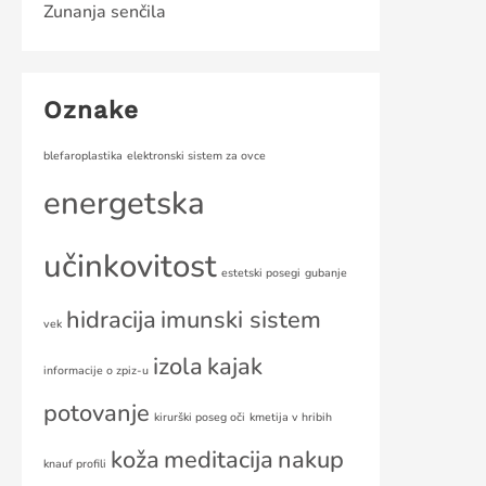
Zunanja senčila
Oznake
blefaroplastika
elektronski sistem za ovce
energetska
učinkovitost
estetski posegi
gubanje
hidracija
imunski sistem
vek
izola
kajak
informacije o zpiz-u
potovanje
kirurški poseg oči
kmetija v hribih
koža
meditacija
nakup
knauf profili