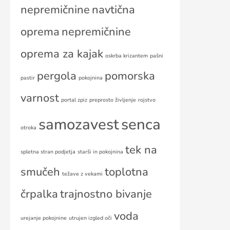
nepremičnine
navtična
oprema
nepremičnine
oprema za kajak
oskrba krizantem
pašni
pergola
pomorska
pastir
pokojnina
varnost
portal zpiz
preprosto življenje
rojstvo
samozavest
senca
otroka
tek na
spletna stran podjetja
starši in pokojnina
smučeh
toplotna
težave z vekami
črpalka
trajnostno bivanje
voda
urejanje pokojnine
utrujen izgled oči